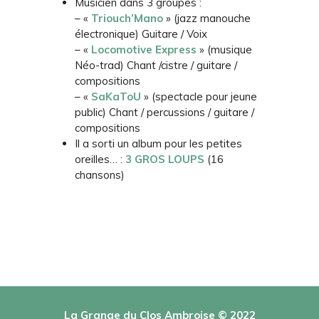
Musicien dans 3 groupes :
– «
Triouch’Mano
» (jazz manouche
électronique) Guitare / Voix
– «
Locomotive Express
» (musique
Néo-trad) Chant /cistre / guitare /
compositions
– «
SaKaToU
» (spectacle pour jeune
public) Chant / percussions / guitare /
compositions
Il a sorti un album pour les petites
oreilles… :
3 GROS LOUPS
(16
chansons)
La Grange du Clos Ambroise © 2022