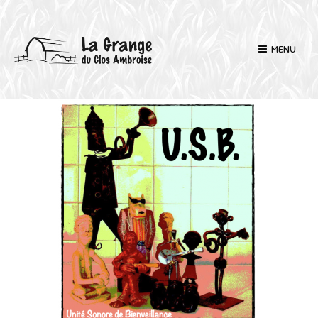
MENU
U
S
B