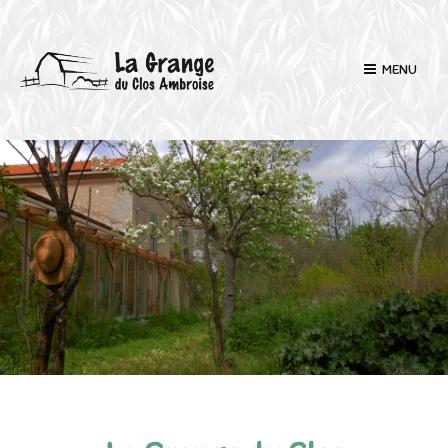
MENU
L
’
A
S
S
O
C
I
A
T
I
O
N