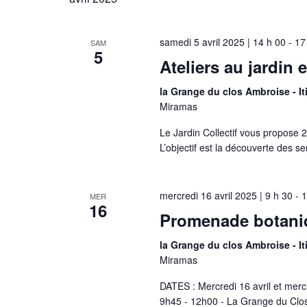
l
e
c
samedi 5 avril 2025 | 14 h 00
-
17
SAM
t
5
Ateliers au jardin 
i
o
la Grange du clos Ambroise - It
n
Miramas
n
e
Le Jardin Collectif vous propose 2
z
L’objectif est la découverte des se
u
n
e
mercredi 16 avril 2025 | 9 h 30
-
1
MER
d
16
Promenade botaniqu
a
t
la Grange du clos Ambroise - It
e
Miramas
.
DATES : Mercredi 16 avril et merc
9h45 - 12h00 - La Grange du Clo