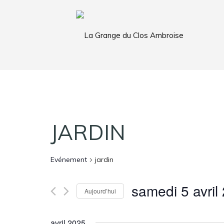
JARDIN
Evénement
jardin
samedi 5 avril
Aujourd’hui
S
é
avril 2025