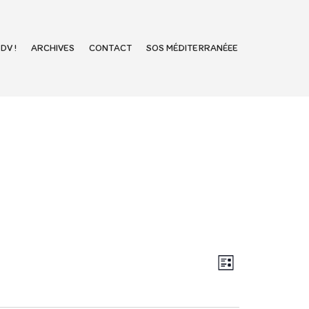
DV !
ARCHIVES
CONTACT
SOS MÉDITERRANÉEE
N
N
L
a
a
i
v
s
v
t