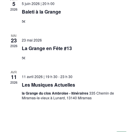
5
c
5 juin 2026 | 20 h 00
a
g
t
2026
Baleti à la Grange
t
a
i
i
5€
o
t
o
n
i
n
MAI
n
23
23 mai 2026
e
d
o
2026
La Grange en Fête #13
z
e
n
u
5€
v
n
p
u
e
AVR
a
d
e
11
11 avril 2026 | 19 h 30
-
23 h 30
a
s
2026
r
Les Musiques Actuelles
t
E
la Grange du clos Ambroise - Itinéraires
335 Chemin de
c
e
v
Miramas-le-vieux à Lunard, 13140 Miramas
.
o
é
n
n
e
s
m