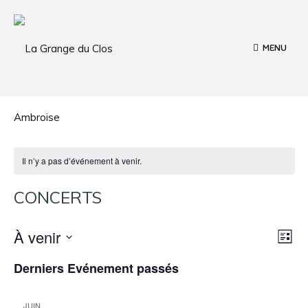
MENU
Il n’y a pas d’événement à venir.
CONCERTS
N
N
À venir
L
a
a
S
i
Derniers Evénement passés
v
s
é
v
t
l
i
e
i
e
g
JUIN