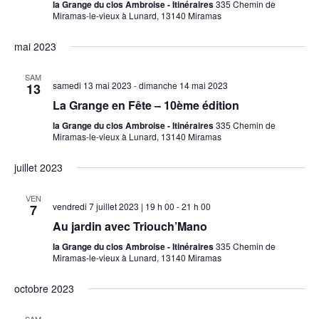
t
la Grange du clos Ambroise - Itinéraires
335 Chemin de
a
i
Miramas-le-vieux à Lunard, 13140 Miramas
i
o
t
o
n
mai 2023
i
n
n
e
d
o
SAM
z
samedi 13 mai 2023
-
dimanche 14 mai 2023
13
e
n
u
La Grange en Fête – 10ème édition
v
n
p
la Grange du clos Ambroise - Itinéraires
335 Chemin de
u
e
Miramas-le-vieux à Lunard, 13140 Miramas
a
d
e
a
s
juillet 2023
r
t
E
c
e
VEN
v
vendredi 7 juillet 2023 | 19 h 00
-
21 h 00
7
.
o
é
Au jardin avec Triouch’Mano
n
n
la Grange du clos Ambroise - Itinéraires
335 Chemin de
Miramas-le-vieux à Lunard, 13140 Miramas
e
s
m
octobre 2023
u
e
l
n