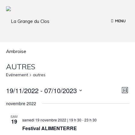
MENU
AUTRES
Evénement
autres
N
N
19/11/2022
 - 
07/10/2023
L
a
a
S
i
novembre 2022
v
s
é
v
t
l
i
e
SAM
i
e
g
samedi 19 novembre 2022 | 19 h 30
-
23 h 30
19
c
a
Festival ALIMENTERRE
g
t