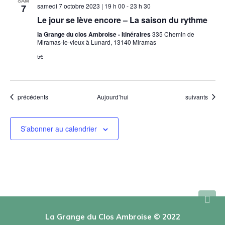
SAM
samedi 7 octobre 2023 | 19 h 00
-
23 h 30
7
t
t
Le jour se lève encore – La saison du rythme
a
la Grange du clos Ambroise - Itinéraires
335 Chemin de
Miramas-le-vieux à Lunard, 13140 Miramas
t
5€
i
o
n
Evénement
Evénement
précédents
Aujourd’hui
suivants
s
S’abonner au calendrier
La Grange du Clos Ambroise © 2022